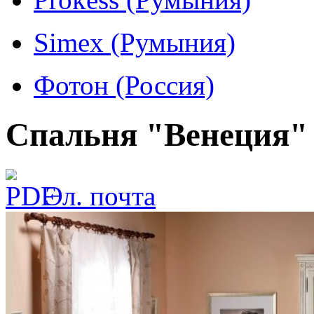
Simex (Румыния)
Фотон (Россия)
Спальня "Венеция"
Эл. почта